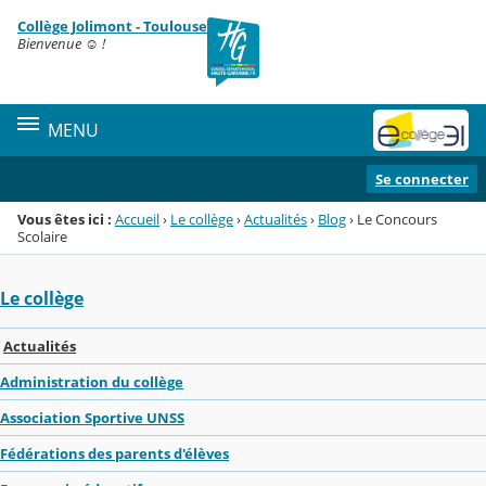
Panneau de gestion des cookies
Collège Jolimont - Toulouse
Menu de la rubrique
Contenu
Bienvenue ☺ !
MENU
Se connecter
Vous êtes ici :
Accueil
›
Le collège
›
Actualités
›
Blog
›
Le Concours
Scolaire
Le collège
Actualités
Administration du collège
Association Sportive UNSS
Fédérations des parents d'élèves