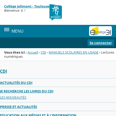
Panneau de gestion des cookies
Collège Jolimont - Toulouse
Menu de la rubrique
Contenu
Bienvenue ☺ !
MENU
Se connecter
Vous êtes ici :
Accueil
›
CDI
›
MANUELS SCOLAIRES EN USAGE
›
Lectures
numériques
CDI
ACTUALITÉS DU CDI
JE RECHERCHE LES LIVRES DU CDI
LES NOUVEAUTÉS
PRESSE ET ACTUALITÉS
EDUCATION AUX MÉDIAS ET À L'INFORMATION