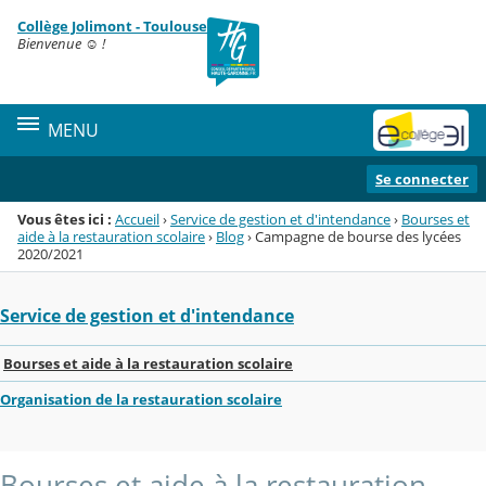
Panneau de gestion des cookies
Collège Jolimont - Toulouse
Menu de la rubrique
Contenu
Bienvenue ☺ !
MENU
Se connecter
Vous êtes ici :
Accueil
›
Service de gestion et d'intendance
›
Bourses et
aide à la restauration scolaire
›
Blog
›
Campagne de bourse des lycées
2020/2021
Service de gestion et d'intendance
Bourses et aide à la restauration scolaire
Organisation de la restauration scolaire
Bourses et aide à la restauration