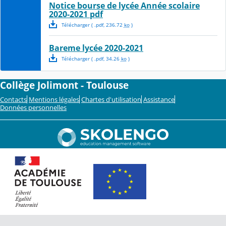
Notice bourse de lycée Année scolaire
2020-2021 pdf
Télécharger
( .
pdf
,
236.72
ko
)
Bareme lycée 2020-2021
Télécharger
( .
pdf
,
34.26
ko
)
Collège Jolimont - Toulouse
Contacts
Mentions légales
Chartes d'utilisation
Assistance
Données personnelles