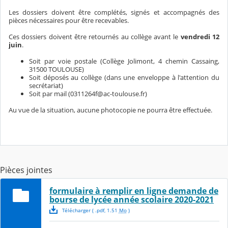
Les dossiers doivent être complétés, signés et accompagnés des
pièces nécessaires pour être recevables.
Ces dossiers doivent être retournés au collège avant le
vendredi 12
juin
.
Soit par voie postale (Collège Jolimont, 4 chemin Cassaing,
31500 TOULOUSE)
Soit déposés au collège (dans une enveloppe à l'attention du
secrétariat)
Soit par mail (0311264f@ac-toulouse.fr)
Au vue de la situation, aucune photocopie ne pourra être effectuée.
Pièces jointes
formulaire à remplir en ligne demande de
bourse de lycée année scolaire 2020-2021
Télécharger
( .
pdf
,
1.51
Mo
)